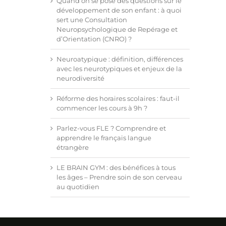
Quand on se pose des questions sur le
développement de son enfant : à quoi
sert une Consultation
Neuropsychologique de Repérage et
d’Orientation (CNRO) ?
Neuroatypique : définition, différences
avec les neurotypiques et enjeux de la
neurodiversité
Réforme des horaires scolaires : faut-il
commencer les cours à 9h ?
Parlez-vous FLE ? Comprendre et
apprendre le français langue
étrangère
LE BRAIN GYM : des bénéfices à tous
les âges – Prendre soin de son cerveau
au quotidien