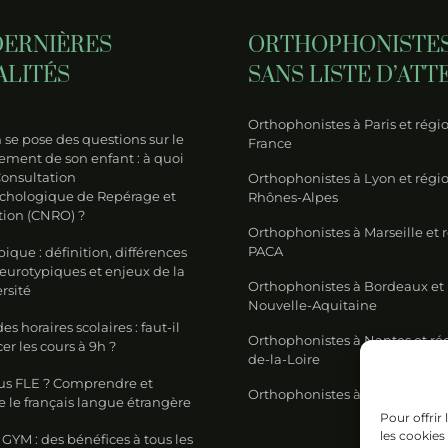
DERNIÈRES
ORTHOPHONISTE
ALITÉS
SANS LISTE D’ATT
Orthophonistes à Paris et régio
se pose des questions sur le
France
ment de son enfant : à quoi
Consultation
Orthophonistes à Lyon et régi
chologique de Repérage et
Rhônes-Alpes
tion (CNRO) ?
Orthophonistes à Marseille et 
PACA
ique : définition, différences
neurotypiques et enjeux de la
Orthophonistes à Bordeaux et
rsité
Nouvelle-Aquitaine
s horaires scolaires : faut-il
Orthophonistes à Nantes et ré
 les cours à 9h ?
de-la-Loire
us FLE ? Comprendre et
Orthophonistes à Lille et régi
 le français langue étrangère
Pour offrir
les cookies
GYM : des bénéfices à tous les