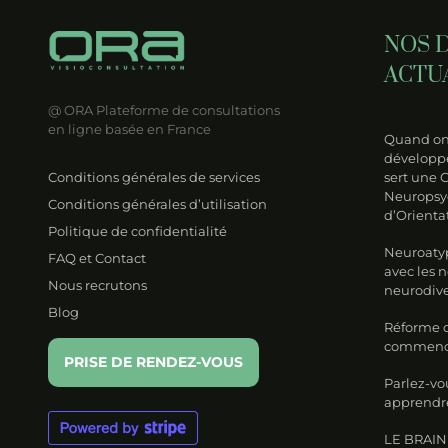
NOS 
ACTU
@ ORA
Plateforme de consultations
en ligne basée en France
Quand on 
développe
Conditions générales de services
sert une 
Neuropsy
Conditions générales d’utilisation
d’Orienta
Politique de confidentialité
Neuroatyp
FAQ et Contact
avec les 
Nous recrutons
neurodive
Blog
Réforme de
commencer
PRISE DE RENDEZ-VOUS
Parlez-vo
apprendre
LE BRAIN 