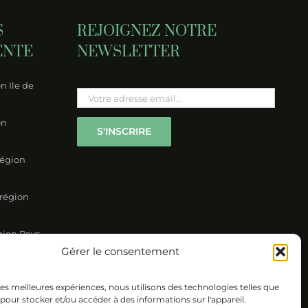
S
REJOIGNEZ NOTRE
ENTE
NEWSLETTER
n Ile de
Please leave this field empty.
on
région
 région
gion Pays-
Gérer le consentement
on Nord
 les meilleures expériences, nous utilisons des technologies telles que
 pour stocker et/ou accéder à des informations sur l'appareil.