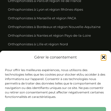
Orthophonistes à Paris et région Ile de France
Orthophonistes à Lyon et région Rhônes-Alpes
Orthophonistes à Marseille et région PACA
Orthophonistes à Bordeaux et région Nouvelle-Aquitaine
Orthophonistes à Nantes et région Pays-de-la-Loire
Orthophonistes à Lille et région Nord
Gérer le consentement
REJOIGNEZ NOTRE NEWSLETTER
Pour offrir les meilleures expériences, nous utilisons des
Please leave this field empty.
technologies telles que les cookies pour stocker et/ou accéder à des
informations sur l'appareil. Consentir à ces technologies nous
permettra de traiter des données telles que le comportement de
navigation ou des identifiants uniques sur ce site. Ne pas consentir
ou retirer son consentement peut affecter négativement certaines
fonctionnalités et caractéristiques.