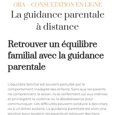
ORA – CONSULTATION EN LIGNE
Hypnothérapie à distance
La guidance parentale
à distance
Blog
Retrouver un équilibre
Espace membre
familial avec la guidance
Facebook
parentale
Contact WhatsApp
L’équilibre familial est souvent perturbé par le
comportement inadapté des enfants. Sans que les parents
ne comprennent la raison, ils se renferment sur eux-mêmes
et privilégient la violence ou la désobéissance pour
communiquer. Ces difficultés peuvent conduire à des crises
ou à un échec scolaire. La guidance parentale est alors une
solution pour soutenir les parents et retrouver des liens