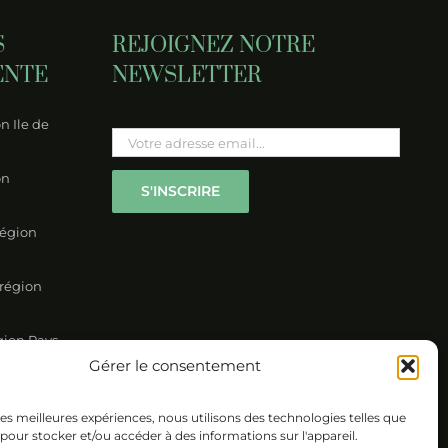
S
REJOIGNEZ NOTRE
ENTE
NEWSLETTER
n Ile de
Please leave this field empty.
on
région
 région
gion Pays-
Gérer le consentement
on Nord
 les meilleures expériences, nous utilisons des technologies telles que
 pour stocker et/ou accéder à des informations sur l'appareil.