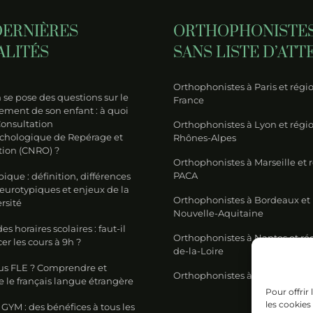
DERNIÈRES
ORTHOPHONISTE
ALITÉS
SANS LISTE D’ATT
Orthophonistes à Paris et régio
se pose des questions sur le
France
ment de son enfant : à quoi
Consultation
Orthophonistes à Lyon et régi
chologique de Repérage et
Rhônes-Alpes
tion (CNRO) ?
Orthophonistes à Marseille et 
PACA
ique : définition, différences
neurotypiques et enjeux de la
Orthophonistes à Bordeaux et
rsité
Nouvelle-Aquitaine
s horaires scolaires : faut-il
Orthophonistes à Nantes et ré
 les cours à 9h ?
de-la-Loire
us FLE ? Comprendre et
Orthophonistes à Lille et régi
 le français langue étrangère
Pour offrir
les cookies
GYM : des bénéfices à tous les