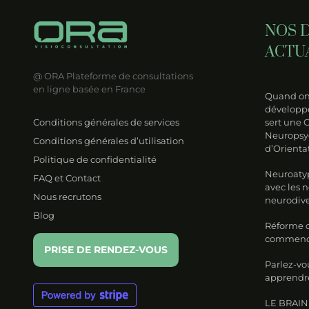
NOS 
ACTU
@ ORA
Plateforme de consultations
en ligne basée en France
Quand on 
développe
Conditions générales de services
sert une 
Neuropsy
Conditions générales d’utilisation
d’Orienta
Politique de confidentialité
Neuroatyp
FAQ et Contact
avec les 
Nous recrutons
neurodive
Blog
Réforme de
commencer
PRISE DE RENDEZ-VOUS
Parlez-vo
apprendre
LE BRAIN 