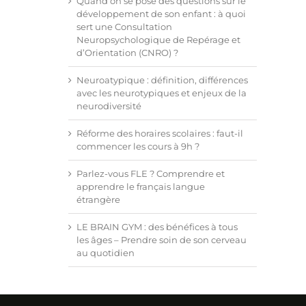
Quand on se pose des questions sur le
développement de son enfant : à quoi
sert une Consultation
Neuropsychologique de Repérage et
d’Orientation (CNRO) ?
Neuroatypique : définition, différences
avec les neurotypiques et enjeux de la
neurodiversité
Réforme des horaires scolaires : faut-il
commencer les cours à 9h ?
Parlez-vous FLE ? Comprendre et
apprendre le français langue
étrangère
LE BRAIN GYM : des bénéfices à tous
les âges – Prendre soin de son cerveau
au quotidien