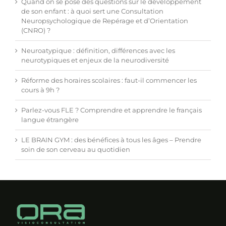
Quand on se pose des questions sur le développement
de son enfant : à quoi sert une Consultation
Neuropsychologique de Repérage et d’Orientation
(CNRO) ?
Neuroatypique : définition, différences avec les
neurotypiques et enjeux de la neurodiversité
Réforme des horaires scolaires : faut-il commencer les
cours à 9h ?
Parlez-vous FLE ? Comprendre et apprendre le français
langue étrangère
LE BRAIN GYM : des bénéfices à tous les âges – Prendre
soin de son cerveau au quotidien