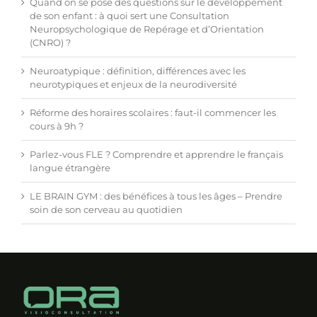
Quand on se pose des questions sur le développement
de son enfant : à quoi sert une Consultation
Neuropsychologique de Repérage et d’Orientation
(CNRO) ?
Neuroatypique : définition, différences avec les
neurotypiques et enjeux de la neurodiversité
Réforme des horaires scolaires : faut-il commencer les
cours à 9h ?
Parlez-vous FLE ? Comprendre et apprendre le français
langue étrangère
LE BRAIN GYM : des bénéfices à tous les âges – Prendre
soin de son cerveau au quotidien