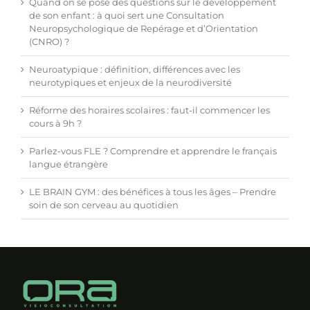
Quand on se pose des questions sur le développement
de son enfant : à quoi sert une Consultation
Neuropsychologique de Repérage et d’Orientation
(CNRO) ?
Neuroatypique : définition, différences avec les
neurotypiques et enjeux de la neurodiversité
Réforme des horaires scolaires : faut-il commencer les
cours à 9h ?
Parlez-vous FLE ? Comprendre et apprendre le français
langue étrangère
LE BRAIN GYM : des bénéfices à tous les âges – Prendre
soin de son cerveau au quotidien