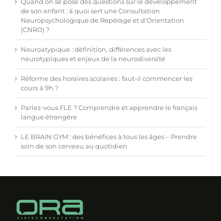
Quand on se pose des questions sur le développement
de son enfant : à quoi sert une Consultation
Neuropsychologique de Repérage et d’Orientation
(CNRO) ?
Neuroatypique : définition, différences avec les
neurotypiques et enjeux de la neurodiversité
Réforme des horaires scolaires : faut-il commencer les
cours à 9h ?
Parlez-vous FLE ? Comprendre et apprendre le français
langue étrangère
LE BRAIN GYM : des bénéfices à tous les âges – Prendre
soin de son cerveau au quotidien