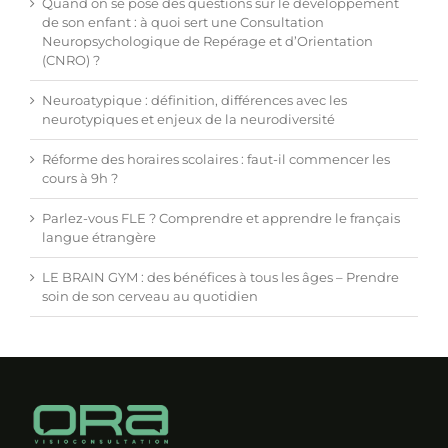
Quand on se pose des questions sur le développement
de son enfant : à quoi sert une Consultation
Neuropsychologique de Repérage et d’Orientation
(CNRO) ?
Neuroatypique : définition, différences avec les
neurotypiques et enjeux de la neurodiversité
Réforme des horaires scolaires : faut-il commencer les
cours à 9h ?
Parlez-vous FLE ? Comprendre et apprendre le français
langue étrangère
LE BRAIN GYM : des bénéfices à tous les âges – Prendre
soin de son cerveau au quotidien