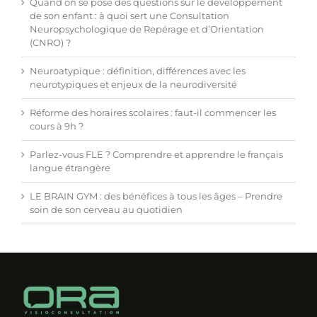
Quand on se pose des questions sur le développement
de son enfant : à quoi sert une Consultation
Neuropsychologique de Repérage et d’Orientation
(CNRO) ?
Neuroatypique : définition, différences avec les
neurotypiques et enjeux de la neurodiversité
Réforme des horaires scolaires : faut-il commencer les
cours à 9h ?
Parlez-vous FLE ? Comprendre et apprendre le français
langue étrangère
LE BRAIN GYM : des bénéfices à tous les âges – Prendre
soin de son cerveau au quotidien