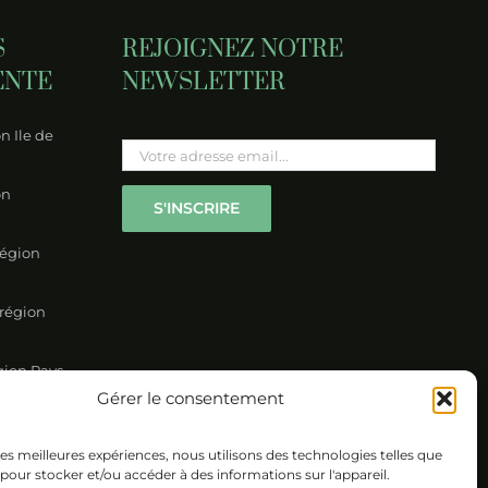
S
REJOIGNEZ NOTRE
ENTE
NEWSLETTER
n Ile de
Please leave this field empty.
on
région
 région
gion Pays-
Gérer le consentement
on Nord
 les meilleures expériences, nous utilisons des technologies telles que
 pour stocker et/ou accéder à des informations sur l'appareil.