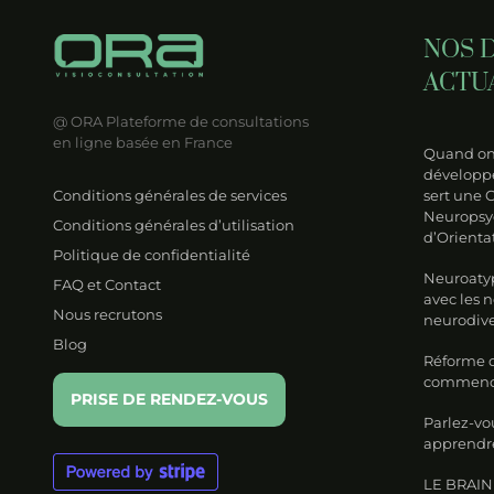
NOS 
ACTU
@ ORA
Plateforme de consultations
en ligne basée en France
Quand on 
développe
Conditions générales de services
sert une 
Neuropsy
Conditions générales d’utilisation
d’Orienta
Politique de confidentialité
Neuroatyp
FAQ et Contact
avec les 
Nous recrutons
neurodive
Blog
Réforme de
commencer
PRISE DE RENDEZ-VOUS
Parlez-vo
apprendre
LE BRAIN 