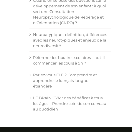
Quand on se pose des questions sur le
développement de son enfant : à quoi
sert une Consultation
Neuropsychologique de Repérage et
d’Orientation (CNRO) ?
Neuroatypique : définition, différences
avec les neurotypiques et enjeux de la
neurodiversité
Réforme des horaires scolaires : faut-il
commencer les cours à 9h ?
Parlez-vous FLE ? Comprendre et
apprendre le français langue
étrangère
LE BRAIN GYM : des bénéfices à tous
les âges – Prendre soin de son cerveau
au quotidien