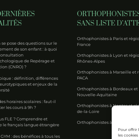
DERNIÈRES
ORTHOPHONISTE
ALITÉS
SANS LISTE D’ATT
Orthophonistes à Paris et régio
se pose des questions sur le
France
ment de son enfant : à quoi
Consultation
Orthophonistes à Lyon et régi
chologique de Repérage et
Rhônes-Alpes
tion (CNRO) ?
Orthophonistes à Marseille et 
PACA
ique : définition, différences
neurotypiques et enjeux de la
Orthophonistes à Bordeaux et
rsité
Nouvelle-Aquitaine
s horaires scolaires : faut-il
Orthophonistes à Nantes et ré
 les cours à 9h ?
de-la-Loire
us FLE ? Comprendre et
Orthophonistes à Lille et régi
 le français langue étrangère
Pour offrir
les cookies
GYM : des bénéfices à tous les