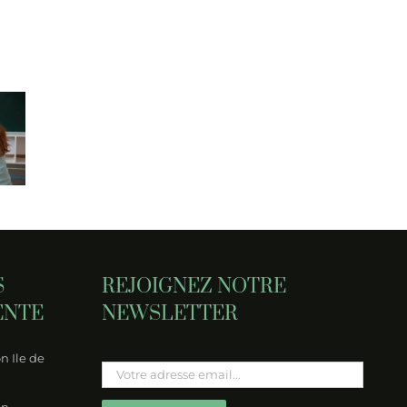
oatypique
Dys-
Rendez-
:
tout.fr,
vous chez
ition,
appréhender
l’« ortho » :
érences
les
mode
c les
problématiques
d’emploi
otypiques
DYS pour
pour ne
njeux
les
pas s’y
 la
professionnels !
perdre
odiversité
S
REJOIGNEZ NOTRE
ENTE
NEWSLETTER
n Ile de
Please leave this field empty.
on