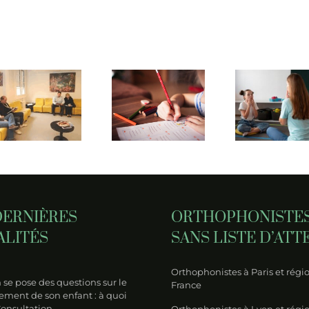
Neur
Quelle est
Quels
la
sont les
défin
différence
objectifs
diff
entre
de
ave
dyslexie
l’orthophoniste
neur
et
face au
et e
dysorthographie ?
TDAH ?
de
neur
DERNIÈRES
ORTHOPHONISTE
ALITÉS
SANS LISTE D’ATT
Orthophonistes à Paris et régio
se pose des questions sur le
France
ment de son enfant : à quoi
Consultation
Orthophonistes à Lyon et régi