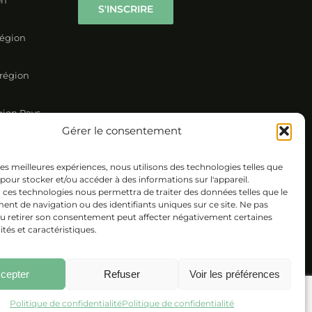
région
 région
gion Pays-
Gérer le consentement
on Nord
 les meilleures expériences, nous utilisons des technologies telles que
 pour stocker et/ou accéder à des informations sur l'appareil.
 ces technologies nous permettra de traiter des données telles que le
t de navigation ou des identifiants uniques sur ce site. Ne pas
ou retirer son consentement peut affecter négativement certaines
ités et caractéristiques.
cepter
Refuser
Voir les préférences
Politique de confidentialité
Politique de confidentialité