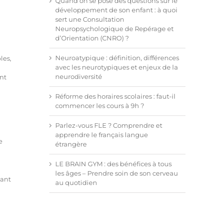
Quand on se pose des questions sur le
développement de son enfant : à quoi
sert une Consultation
Neuropsychologique de Repérage et
d’Orientation (CNRO) ?
Neuroatypique : définition, différences
les,
avec les neurotypiques et enjeux de la
neurodiversité
nt
Réforme des horaires scolaires : faut-il
commencer les cours à 9h ?
Parlez-vous FLE ? Comprendre et
apprendre le français langue
e
étrangère
LE BRAIN GYM : des bénéfices à tous
les âges – Prendre soin de son cerveau
tant
au quotidien