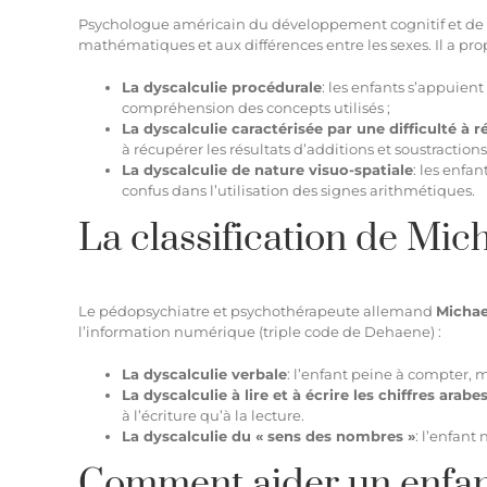
Psychologue américain du développement cognitif et de l’é
mathématiques et aux différences entre les sexes. Il a prop
La dyscalculie procédurale
: les enfants s’appuie
compréhension des concepts utilisés ;
La dyscalculie caractérisée par une difficulté à r
à récupérer les résultats d’additions et soustractions
La dyscalculie de nature visuo-spatiale
: les enfa
confus dans l’utilisation des signes arithmétiques.
La classification de Mic
Le pédopsychiatre et psychothérapeute allemand
Michae
l’information numérique (triple code de Dehaene) :
La dyscalculie verbale
: l’enfant peine à compter, 
La dyscalculie à lire et à écrire les chiffres arabe
à l’écriture qu’à la lecture.
La dyscalculie du « sens des nombres »
: l’enfan
Comment aider un enfan