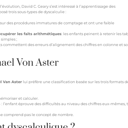
volution, David C. Geary s’est intéressé à l’apprentissage des
osé trois sous-types de dyscalculie :
nt sur des procédures immatures de comptage et ont une faible
écupérer les faits arithmétiques
: les enfants peinent à retenir les tab
 simples ;
nts commettent des erreurs d’alignement des chiffres en colonne et so
hael Von Aster
l Van Aster
lui préfère une classification basée sur les trois formats d
mémoriser et calculer.
s
: l’enfant éprouve des difficultés au niveau des chiffres eux-mêmes, 
t ne comprend pas le concept de nombre.
t dyscalculique ?