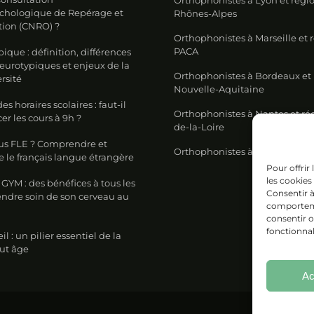
chologique de Repérage et
Rhônes-Alpes
tion (CNRO) ?
Orthophonistes à Marseille et 
PACA
ique : définition, différences
neurotypiques et enjeux de la
Orthophonistes à Bordeaux et
rsité
Nouvelle-Aquitaine
s horaires scolaires : faut-il
Orthophonistes à Nantes et ré
 les cours à 9h ?
de-la-Loire
us FLE ? Comprendre et
Orthophonistes à Lille et régi
 le français langue étrangère
Pour offrir
les cookies
GYM : des bénéfices à tous les
Consentir à
endre soin de son cerveau au
comportemen
n
consentir 
fonctionnal
 : un pilier essentiel de la
out âge
Ac