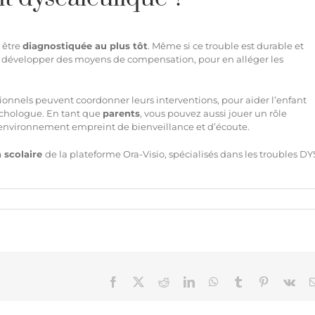
 être
diagnostiquée au plus tôt
. Même si ce trouble est durable et
peut développer des moyens de compensation, pour en alléger les
sionnels peuvent coordonner leurs interventions, pour aider l’enfant
ychologue. En tant que
parents
, vous pouvez aussi jouer un rôle
environnement empreint de bienveillance et d’écoute.
n scolaire
de la plateforme Ora-Visio
, spécialisés dans les troubles DY
Facebook
X
Reddit
LinkedIn
WhatsApp
Tumblr
Pinterest
Vk