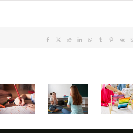
Facebook
X
Reddit
LinkedIn
WhatsApp
Tumblr
Pinterest
Vk
Neur
Quels
Quelles
sont les
défin
sont les
objectifs
diff
différentes
de
ave
formes de
l’orthophoniste
neur
dyscalculie
face au
et e
?
ie ?
TDAH ?
de