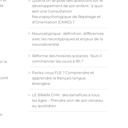
r et
Quand on se pose des questions sur le
te
développement de son enfant : à quoi
sert une Consultation
Neuropsychologique de Repérage et
d’Orientation (CNRO) ?
Neuroatypique : définition, différences
avec les neurotypiques et enjeux de la
neurodiversité
Réforme des horaires scolaires : faut-il
commencer les cours à 9h ?
r la
Parlez-vous FLE ? Comprendre et
ccord
apprendre le français langue
étrangère
LE BRAIN GYM : des bénéfices à tous
les âges – Prendre soin de son cerveau
au quotidien
s-