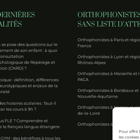
neur
DERNIÈRES
ORTHOPHONISTE
ALITÉS
SANS LISTE D’ATT
Orthophonistes à Paris et régio
se pose des questions sur le
France
ment de son enfant : à quoi
Consultation
Orthophonistes à Lyon et régi
chologique de Repérage et
Rhônes-Alpes
tion (CNRO) ?
Orthophonistes à Marseille et 
PACA
ique : définition, différences
neurotypiques et enjeux de la
Orthophonistes à Bordeaux et
rsité
Nouvelle-Aquitaine
s horaires scolaires : faut-il
Orthophonistes à Nantes et ré
 les cours à 9h ?
de-la-Loire
us FLE ? Comprendre et
Orthophonistes à Lille et régi
 le français langue étrangère
Pour offrir
les cookies
GYM : des bénéfices à tous les