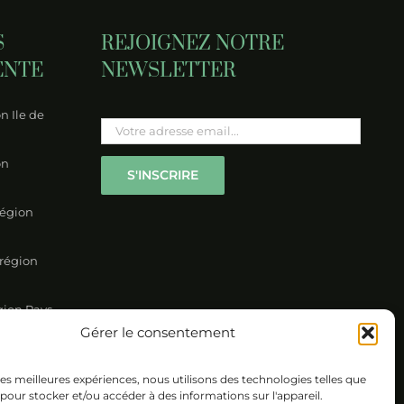
perdre
odiversité
S
REJOIGNEZ NOTRE
ENTE
NEWSLETTER
n Ile de
Please leave this field empty.
on
région
 région
gion Pays-
Gérer le consentement
on Nord
 les meilleures expériences, nous utilisons des technologies telles que
 pour stocker et/ou accéder à des informations sur l'appareil.