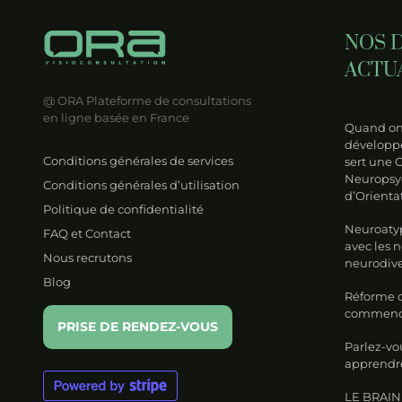
perdre
odiversité
NOS 
ACTU
@ ORA
Plateforme de consultations
en ligne basée en France
Quand on 
développe
Conditions générales de services
sert une 
Neuropsy
Conditions générales d’utilisation
d’Orienta
Politique de confidentialité
Neuroatyp
FAQ et Contact
avec les 
Nous recrutons
neurodive
Blog
Réforme de
commencer
PRISE DE RENDEZ-VOUS
Parlez-vo
apprendre
LE BRAIN 