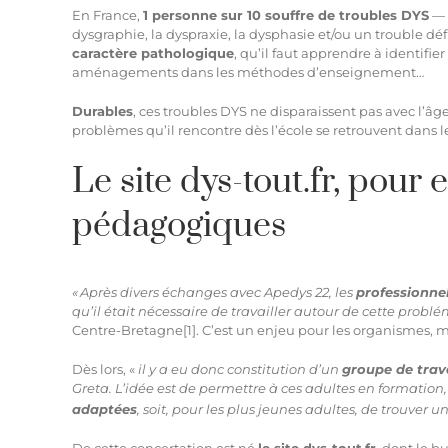
En France,
1 personne sur 10 souffre de troubles DYS
— q
dysgraphie, la dyspraxie, la dysphasie et/ou un trouble déf
caractère pathologique
, qu’il faut apprendre à identifi
aménagements dans les méthodes d’enseignement…
Durables
, ces troubles DYS ne disparaissent pas avec l’âg
problèmes qu’il rencontre dès l’école se retrouvent dans l
Le site dys-tout.fr, pour 
pédagogiques
« Après divers échanges avec Apedys 22, les
professionnel
qu’il était nécessaire de travailler autour de cette probl
Centre-Bretagne
[1]
. C’est un enjeu pour les organismes, 
Dès lors, «
il y a eu donc constitution d’un
groupe de trav
Greta. L’idée est de permettre à ces adultes en formatio
adaptées
, soit, pour les plus jeunes adultes, de trouve