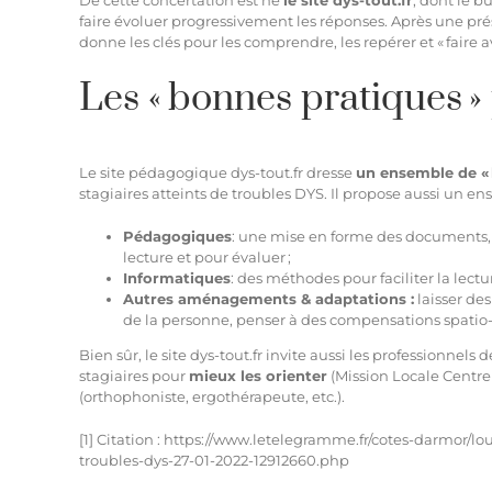
De cette concertation est né
le site dys-tout.fr
, dont le b
faire évoluer progressivement les réponses. Après une prés
donne les clés pour les comprendre, les repérer et « faire a
Les « bonnes pratiques »
Le
site pédagogique dys-tout.fr
dresse
un ensemble de « 
stagiaires atteints de troubles DYS. Il propose aussi un e
Pédagogiques
: une mise en forme des documents, u
lecture et pour évaluer ;
Informatiques
: des méthodes pour faciliter la lectu
Autres aménagements & adaptations :
laisser des
de la personne, penser à des compensations spatio-
Bien sûr, le site dys-tout.fr invite aussi les professionne
stagiaires pour
mieux les orienter
(Mission Locale Centr
(
orthophoniste
,
ergothérapeute
, etc.).
[1]
Citation :
https://www.letelegramme.fr/cotes-darmor/l
troubles-dys-27-01-2022-12912660.php