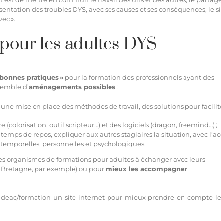
ut est de mettre en commun le travail des uns et des autres, le partage
entation des troubles DYS, avec ses causes et ses conséquences, le si
vec ».
 pour les adultes DYS
bonnes pratiques »
pour la formation des professionnels ayant des
nsemble d’
aménagements possibles
:
ne mise en place des méthodes de travail, des solutions pour facilite
re (colorisation,
outil scripteur
…) et des logiciels (dragon,
freemind
…) ;
 temps de repos, expliquer aux autres stagiaires la situation, avec l’a
temporelles, personnelles et psychologiques.
ls des organismes de formations pour adultes à échanger avec leurs
e Bretagne, par exemple) ou pour
mieux les accompagner
oudeac/formation-un-site-internet-pour-mieux-prendre-en-compte-le