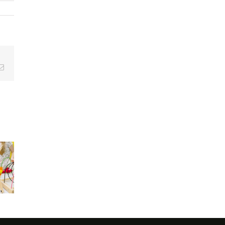
Email
oatypique
Rendez-
:
Quelle est
vous chez
ition,
la
l’« ortho » :
érences
différence
mode
c les
entre
d’emploi
otypiques
dyslexie
pour ne
njeux
et
pas s’y
 la
dysorthograph