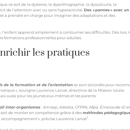
ue ce soit de la dyslexie, la dysorthographie, la dyscalculie, la
icit de l’attention avec ou sans hyperactivité.
Des « pannes » avec un
er et à prendre en charge pour imaginer des adaptations et des
e, l’enfant apprend simplement à contourner ses difficultés. Dès lors, l
es formations professionnelles pour adultes.
enrichir les pratiques
s de la formation et de l’orientation
se sont accordés pour reconna
ématique »,
souligne Laurence Lanoë, directrice de la Mission locale
mais aussi pour les jeunes eux-mêmes et les parents.
ail inter-organismes
: Amisep, Adaléa, CFPPA, Afpa, Émeraude ID e
n, soit de monter en compétence grâce à des
méthodes pédagogiqu
1
r un accompagnement »
, précise Laurence Lanoë
.