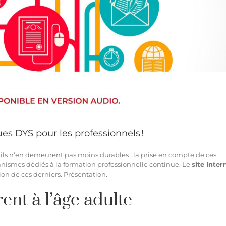
es DYS pour les professionnels !
, ils n’en demeurent pas moins durables : la prise en compte de ces
organismes dédiés à la formation professionnelle continue. Le
site Inter
ion de ces derniers. Présentation.
nt à l’âge adulte