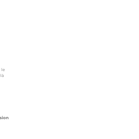
 le
elà
sion