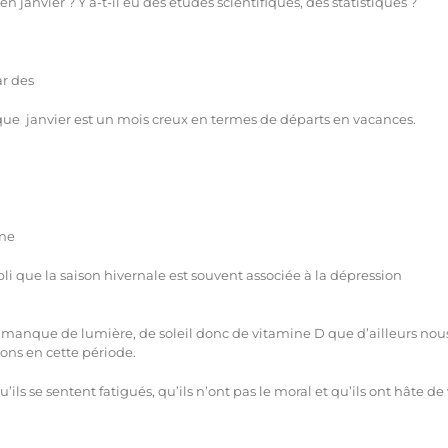
n janvier ? Y a-t-il eu des études scientifiques, des statistiques ?
ar des
 que janvier est un mois creux en termes de départs en vacances.
une
bli que la saison hivernale est souvent associée à la dépression
u manque de lumière, de soleil donc de vitamine D que d’ailleurs nou
ons en cette période.
ls se sentent fatigués, qu’ils n’ont pas le moral et qu’ils ont hâte de 