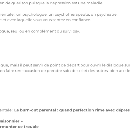
e bien de guérison puisque la dépression est une maladie.
 mentale : un psychologue, un psychothérapeute, un psychiatre,
 et avec laquelle vous vous sentez en confiance.
logue, seul ou en complément du suivi psy.
fique, mais il peut servir de point de départ pour ouvrir le dialogue sur
’en faire une occasion de prendre soin de soi et des autres, bien au-d
entale :
Le burn-out parental : quand perfection rime avec dépres
:
saisonnier »
urmonter ce trouble