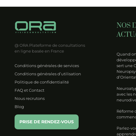
ultation
bienfaits
opsychologique
puissants
de
NOS 
érage
ACTU
et
ientation
@ ORA
Plateforme de consultations
en ligne basée en France
RO) ?
Quand on 
développe
Conditions générales de services
sert une 
Neuropsy
Conditions générales d’utilisation
d’Orienta
Politique de confidentialité
Neuroatyp
FAQ et Contact
avec les 
Nous recrutons
neurodive
Blog
Réforme de
commencer
PRISE DE RENDEZ-VOUS
Parlez-vo
apprendre