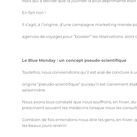
Mais qui a décidé que la journée la plus déprimante était e
En fait non !
Il s’agit, à l’origine, d’une campagne marketing menée p
agences de voyages pour “booster” les réservations alors
Le Blue Monday : un concept pseudo-scientifique
Toutefois, nous conviendrons qu’il est aisé de conclure à 
origine “pseudo-scientifique” puisqu’il est clairement éta
saisonnière.
Nous avons tous constaté que nous souffrons, en hiver, d
prescrivent souvent les médecins lorsque nous les consult
Combien de fois entendons-nous dire les gens, en hiver, qu’i
les beaux jours revenir.