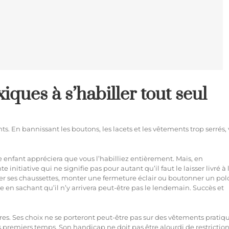
iques à s’habiller tout seul
s. En bannissant les boutons, les lacets et les vêtements trop serrés,
e enfant appréciera que vous l’habilliez entièrement. Mais, en
 initiative qui ne signifie pas pour autant qu’il faut le laisser livré à 
 ses chaussettes, monter une fermeture éclair ou boutonner un pol
z-le en sachant qu’il n’y arrivera peut-être pas le lendemain. Succès et
ires. Ses choix ne se porteront peut-être pas sur des vêtements pratiqu
 les premiers temps. Son handicap ne doit pas être alourdi de restrictio