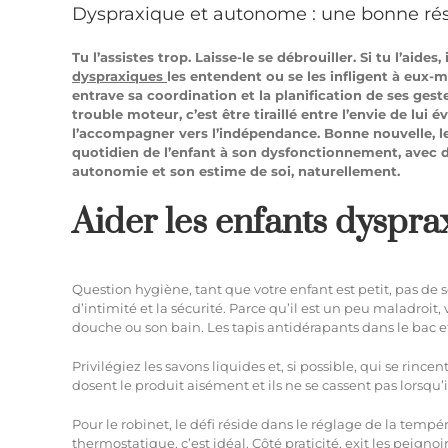
Dyspraxique et autonome : une bonne réso
Tu l’assistes trop. Laisse-le se débrouiller. Si tu l’aides
dyspraxiques
les entendent ou se les infligent à eux-
entrave sa coordination et la planification de ses ges
trouble moteur, c’est être tiraillé entre l’envie de lui é
l’accompagner vers l’indépendance. Bonne nouvelle, le
quotidien de l’enfant à son dysfonctionnement, avec d
autonomie et son estime de soi, naturellement.
Aider les enfants dysprax
Question hygiène, tant que votre enfant est petit, pas de s
d’intimité et la sécurité. Parce qu’il est un peu maladroit, 
douche ou son bain. Les tapis antidérapants dans le bac et
Privilégiez les savons liquides et, si possible, qui se rinc
dosent le produit aisément et ils ne se cassent pas lorsqu’
Pour le robinet, le défi réside dans le réglage de la tempé
thermostatique, c’est idéal. Côté praticité, exit les peigno