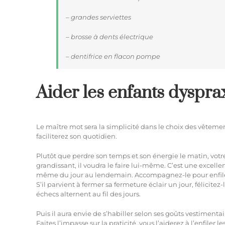
– grandes serviettes
– brosse à dents électrique
– dentifrice en flacon pompe
Aider les enfants dysprax
Le maître mot sera la simplicité dans le choix des vêtement
faciliterez son quotidien.
Plutôt que perdre son temps et son énergie le matin, votr
grandissant, il voudra le faire lui-même. C’est une excellente
même du jour au lendemain. Accompagnez-le pour enfiler
S’il parvient à fermer sa fermeture éclair un jour, félicite
échecs alternent au fil des jours.
Puis il aura envie de s’habiller selon ses goûts vestimenta
Faites l’impasse sur la praticité, vous l’aiderez à l’enfiler