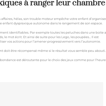
axiques à ranger leur chambre
s affaires, hélas, son trouble moteur empêche votre enfant d’organise
otre enfant dyspraxique autonome dans le rangement de son espace.
irement identifiables. Par exemple toutes les peluches dans une boite 
 le mot écrit. Et ainsi de suite pour les Lego, les poupées… Il est
liser vos actions pour l’amener progressivement vers l’autonomie.
fant doit être récompensé même si le résultat vous semble peu abouti.
 L’abondance est déroutante pour le choix des jeux comme pour l’heur