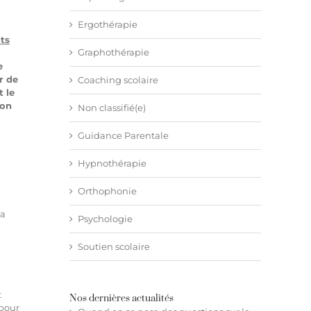
Ergothérapie
ts
Graphothérapie
e
ir de
Coaching scolaire
 le
son
Non classifié(e)
Guidance Parentale
Hypnothérapie
Orthophonie
sa
Psychologie
Soutien scolaire
t
Nos dernières actualités
 pour