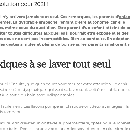
lution pour 2021 !
, il n’y arrivera jamais tout seul. Ces remarques, les parents d’
enfan
mêmes. La dyspraxie empêche l’enfant d’être autonome, car elle
tes, même ceux du quotidien. Être parent d’un enfant atteint de c
viter toutes difficultés auxquelles il pourrait être exposé et le dés
s deux ne sont pas incompatibles. Bien au contraire. En adaptant
es gestes simples et pleins de bon sens, les parents améliorent 
iques à se laver tout seul
ouci ! Ensuite, quelques points vont mériter votre attention. Le désir
votre enfant dyspraxique, qui veut se laver seul, doit être stable dans 
 à la sortie du bain sont indispensables.
ent facilement. Les flacons pompe en plastique ont deux avantages : ils
ils tombent.
rature. Afin d’éviter un obstacle supplémentaire, optez pour le robine
irs de bain ! Pensez large avec de grandes serviettes, bien plus simple