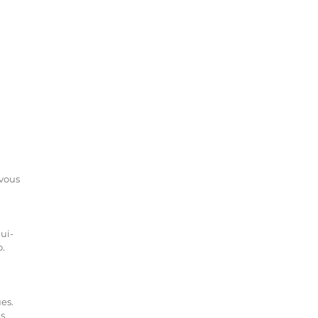
 vous
lui-
o.
es.
ns