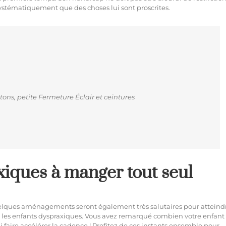
systématiquement que des choses lui sont proscrites.
utons, petite Fermeture Éclair et ceintures
xiques à manger tout seul
elques aménagements seront également très salutaires pour atteind
r les enfants dyspraxiques. Vous avez remarqué combien votre enfant
 faire accélérer la cadence ! Profitez de ces instants ensemble pour