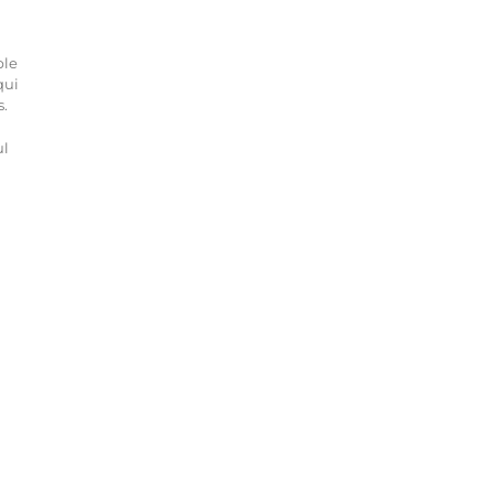
ble
qui
s.
ul