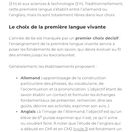
(3 h) et aux
sciences & technologie
(3 h). Traditionnellement,
cette première langue s’établit entre l’allemand ou
Hypnothérapie à distance
l’anglais, mais ils sont totalement libres dans leur choix.
Le choix de la première langue vivante
Blog
L’année de 6e est marquée par un
premier choix décisif
:
l’enseignement de la première langue vivante servira à
poser les fondements de son savoir, qui devra évoluer au fil
Espace membre
des années jusqu’au baccalauréat.
Généralement, les établissements proposent :
Facebook
Allemand :
apprentissage de la construction
particulière des phrases, du vocabulaire, de
l’accentuation et la prononciation. L’objectif étant de
Contact WhatsApp
savoir établir un contact et formuler les échanges
fondamentaux (se présenter, remercier, dire ses
goûts, décrire ses activités, exprimer son avis…)
Anglais :
à l’image de l’Allemand, l’objectif est qu’un
e
élève de 6
puisse exprimer qui il est, ce qu’il aime
ou voudrait faire. À noter que l’étude de l’anglais qui
a débuté en CM1 et en CM2 (
cycle 3
) est forcément un