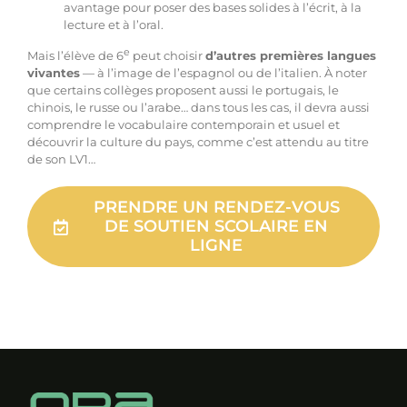
avantage pour poser des bases solides à l’écrit, à la
lecture et à l’oral.
e
Mais l’élève de 6
peut choisir
d’autres premières langues
vivantes
— à l’image de l’espagnol ou de l’italien. À noter
que certains collèges proposent aussi le portugais, le
chinois, le russe ou l’arabe… dans tous les cas, il devra aussi
comprendre le vocabulaire contemporain et usuel et
découvrir la culture du pays, comme c’est attendu au titre
de son LV1…
PRENDRE UN RENDEZ-VOUS
DE SOUTIEN SCOLAIRE EN
LIGNE