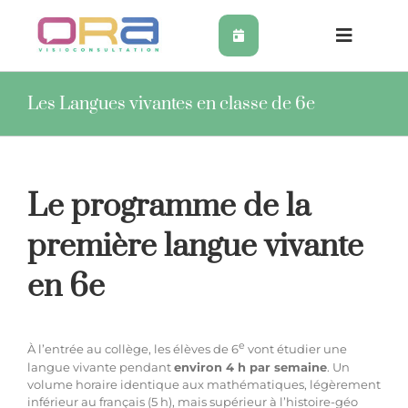
Skip
to
content
Toggle
Navigat
Orthophonie en ligne
Les Langues vivantes en classe de 6e
Soutien scolaire
Le programme de la
Psychologie en ligne
première langue vivante
Coaching TDAH en ligne
en 6e
Ergothérapie en ligne
e
À l’entrée au collège, les élèves de 6
vont étudier une
langue vivante pendant
environ 4 h par semaine
. Un
volume horaire identique aux
mathématiques
, légèrement
Graphothérapie à distance
inférieur au
français
(5 h), mais supérieur à
l’histoire-géo