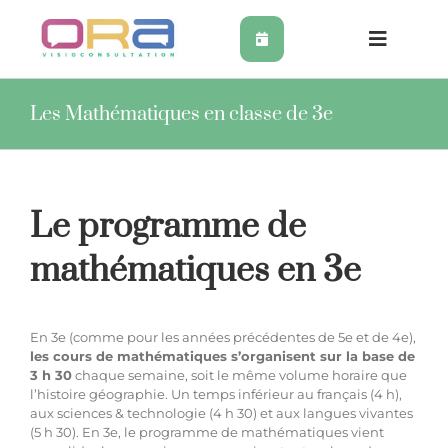
Skip
to
content
Toggle
Navigat
Orthophonie en ligne
Les Mathématiques en classe de 3e
Soutien scolaire
Le programme de
Psychologie en ligne
mathématiques en 3e
Coaching TDAH en ligne
En 3e (comme pour les années précédentes de 5e et de 4e),
les cours de mathématiques s’organisent sur la base de
Ergothérapie en ligne
3 h 30
chaque semaine, soit le même volume horaire que
l’histoire géographie
. Un temps inférieur au
français
(4 h),
aux
sciences & technologie
(4 h 30) et aux
langues vivantes
Graphothérapie à distance
(5 h 30). En 3e, le programme de mathématiques vient