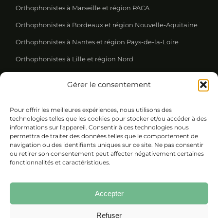
Orthophonistes à Marseille et région PACA
Orthophonistes à Bordeaux et région Nouvelle-Aquitaine
Orthophonistes à Nantes et région Pays-de-la-Loire
Orthophonistes à Lille et région Nord
Gérer le consentement
REJOIGNEZ NOTRE NEWSLETTER
Pour offrir les meilleures expériences, nous utilisons des
Please leave this field empty.
technologies telles que les cookies pour stocker et/ou accéder à des
informations sur l'appareil. Consentir à ces technologies nous
permettra de traiter des données telles que le comportement de
navigation ou des identifiants uniques sur ce site. Ne pas consentir
ou retirer son consentement peut affecter négativement certaines
fonctionnalités et caractéristiques.
Accepter
Refuser