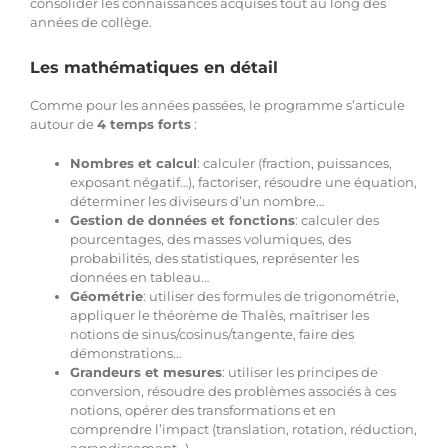
consolider les connaissances acquises tout au long des
années de collège.
Hypnothérapie à distance
Les mathématiques en détail
Comme pour les années passées, le programme s’articule
Blog
autour de
4 temps forts
:
Nombres et calcul
: calculer (fraction, puissances,
Espace membre
exposant négatif…), factoriser, résoudre une équation,
déterminer les diviseurs d’un nombre…
Gestion de données et fonctions
: calculer des
Facebook
pourcentages, des masses volumiques, des
probabilités, des statistiques, représenter les
données en tableau…
Géométrie
: utiliser des formules de trigonométrie,
Contact WhatsApp
appliquer le théorème de Thalès, maîtriser les
notions de sinus/cosinus/tangente, faire des
démonstrations…
Grandeurs et mesures
: utiliser les principes de
conversion, résoudre des problèmes associés à ces
notions, opérer des transformations et en
comprendre l’impact (translation, rotation, réduction,
agrandissement…)…