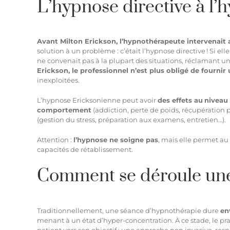
L’hypnose directive à l
Avant Milton Erickson, l’hypnothérapeute intervenait
solution à un problème : c’était l’hypnose directive ! Si el
ne convenait pas à la plupart des situations, réclamant u
Erickson, le professionnel n’est plus obligé de fourni
inexploitées.
L’hypnose Ericksonienne peut avoir
des effets au
niveau
comportement
(addiction, perte de poids, récupération 
(gestion du stress, préparation aux examens, entretien…).
Attention :
l’hypnose ne soigne pas
, mais elle permet au
capacités de rétablissement.
Comment se déroule une
Traditionnellement, une séance d’hypnothérapie dure
en
menant à un état d’hyper-concentration. À ce stade, le pra
patient vers son objectif : une approche non invasive, r