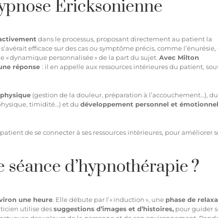
’hypnose Ericksonienne
 activement
dans le processus, proposant directement au patient la
le s’avérait efficace sur des cas ou symptôme précis, comme l’énurésie, 
ne « dynamique personnalisée » de la part du sujet.
Avec Milton
r une réponse
: il en appelle aux ressources intérieures du patient, so
 physique
(gestion de la douleur, préparation à l’accouchement…), du
physique, timidité…) et du
développement personnel et émotionne
 patient de se connecter à ses ressources intérieures, pour améliorer s
 séance d’hypnothérapie ?
viron une heure
. Elle débute par l’« induction », une
phase de relaxa
ticien utilise des
suggestions d’images et d’histoires,
pour guider 
espectueuse des valeurs de la personne et de son environnement. Pend