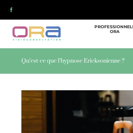
Skip
to
content
PROFESSIONNEL
ORA
Qu’est-ce que l’hypnose Ericksonienne ?
View
Larger
Image