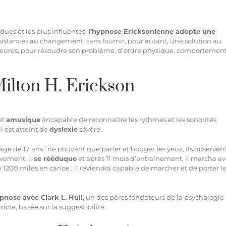
ues et les plus influentes,
l’hypnose Ericksonienne adopte une
 résistances au changement, sans fournir, pour autant, une solution au
térieures, pour résoudre son problème, d’ordre physique, comportemen
Milton H. Erickson
et
amusique
(incapable de reconnaître les rythmes et les sonorités
l est atteint de
dyslexie
sévère.
’âge de 17 ans : ne pouvant que parler et bouger les yeux, ils observent
vement, il
se rééduque
et après 11 mois d’entraînement, il marche a
de 1200 miles en canoë : il reviendra capable de marcher et de porter l
ypnose avec Clark L. Hull
, un des pères fondateurs de la psychologie
cte, basée sur la suggestibilité.