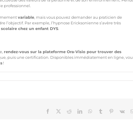
le professionnel.
trêmement
variable
, mais vous pouvez demander au praticien de
l’objectif. Par exemple, l’hypnose Ericksonienne s’avère très
e scolaire chez un
enfant DYS
.
e,
rendez-vous sur la plateforme Ora-Visio pour trouver des
que, puis une certification. Disponibles immédiatement en ligne, vou
us
!
Facebook
X
Reddit
LinkedIn
WhatsApp
Tumblr
Pinterest
Vk