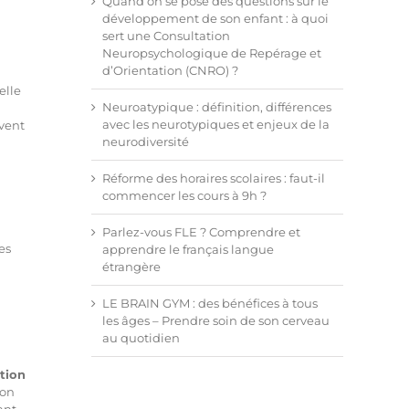
Quand on se pose des questions sur le
développement de son enfant : à quoi
sert une Consultation
Neuropsychologique de Repérage et
d’Orientation (CNRO) ?
elle
Neuroatypique : définition, différences
avec les neurotypiques et enjeux de la
uvent
neurodiversité
Réforme des horaires scolaires : faut-il
commencer les cours à 9h ?
l
Parlez-vous FLE ? Comprendre et
es
apprendre le français langue
étrangère
LE BRAIN GYM : des bénéfices à tous
les âges – Prendre soin de son cerveau
au quotidien
tion
son
ant