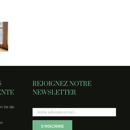
Le
eil :
Comment
Comment
ilier
l’hypnothérapie
l’hypnothérap
ntiel
peut-elle
peut aider
 la
aider à la
la phobie
té à
mémorisation ?
scolaire ?
t âge
S
REJOIGNEZ NOTRE
ENTE
NEWSLETTER
n Ile de
Please leave this field empty.
on