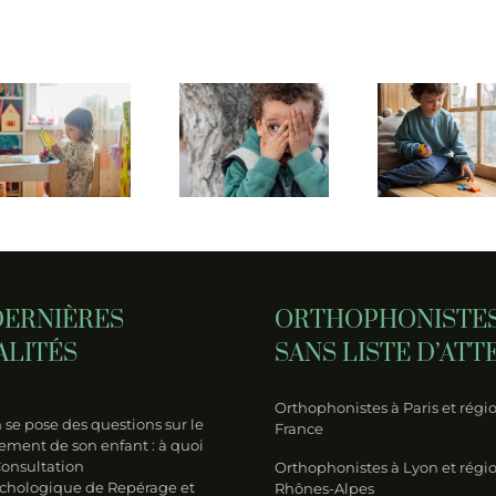
L’hypnose
Comment
pour
l’hypnose
somm
ie
libérer
peut-elle
un p
l’anxiété
aider
esse
des
votre
de
enfants
enfant
san
DYS
TSA ?
tou
DERNIÈRES
ORTHOPHONISTE
ALITÉS
SANS LISTE D’ATT
Orthophonistes à Paris et régio
se pose des questions sur le
France
ment de son enfant : à quoi
Consultation
Orthophonistes à Lyon et régi
chologique de Repérage et
Rhônes-Alpes