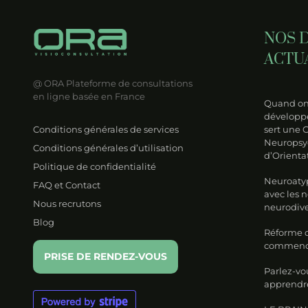
opsychologique
puissants
mentale ?
de
NOS 
érage
ACTU
et
ientation
@ ORA
Plateforme de consultations
en ligne basée en France
RO) ?
Quand on 
développe
Conditions générales de services
sert une 
Neuropsy
Conditions générales d’utilisation
d’Orienta
Politique de confidentialité
Neuroatyp
FAQ et Contact
avec les 
Nous recrutons
neurodive
Blog
Réforme de
commencer
PRISE DE RENDEZ-VOUS
Parlez-vo
apprendre