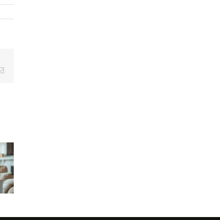
nd on
Email
pose
es
tions
r le
La
Blue
loppement
Journée
Monday :
 son
du Câlin :
mythe
nt : à
un geste
marketing
 sert
simple
ou réalité
ne
aux
sur la
ultation
bienfaits
santé