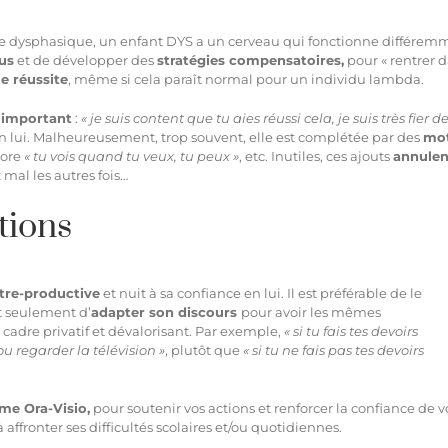
ore dysphasique, un enfant DYS a un
cerveau qui fonctionne différem
us
et de développer des
stratégies compensatoires,
pour « rentrer 
e réussite
, même si cela paraît normal pour un individu lambda.
 important
:
« je suis content que tu aies réussi cela, je suis très fier d
en lui. Malheureusement, trop souvent, elle est complétée par des
mo
core
« tu vois quand tu veux, tu peux »
, etc. Inutiles, ces ajouts
annulen
t mal les autres fois…
tions
tre-productive
et nuit à sa confiance en lui. Il est préférable de le
it seulement d’
adapter son discours
pour avoir les mêmes
 cadre privatif et dévalorisant. Par exemple,
« si tu fais tes devoirs
 regarder la télévision »
, plutôt que
« si tu ne fais pas tes devoirs
rme Ora-Visio
,
pour soutenir vos actions et renforcer la confiance de v
ffronter ses difficultés scolaires et/ou quotidiennes.