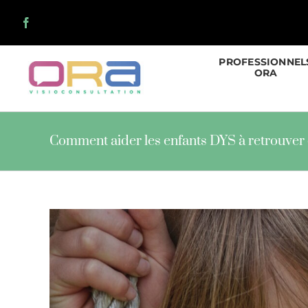
Skip
to
content
PROFESSIONNEL
ORA
Comment aider les enfants DYS à retrouver 
View
Larger
Image