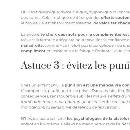
Qu’il soit dyslexique, dyscalculique, dyspraxique ou enc
des autres. Cela implique de déployer des
efforts souten
le moule ». Il est absolument essentiel de
valoriser chaqu
Là encore,
le choix des mots pour le complimenter est
toi »
est la formule adéquate pour travailler sa confiance 
maladroits,
comme
« ce n’était pas si compliqué »
ou en
compliment
et insistent sur le fait que l’enfant DYS faisai
Astuce 3 : évitez les puni
Chez un enfant DYS, la
punition est une manœuvre con
récompenser, plutôt que de le priver. Dans les faits, il suff
conséquences, sans toutefois subir les mauvais effets d’un
immédiatement, nous pourrons jouer ensemble ensuite ou
maintenant, tu seras privé de télé ou de jeu ce soir »
.
N’hésitez pas à solliciter
les
psychologues de la platefo
enfant en lui-même. Celle-ci ne manquera pas de l’aider à a