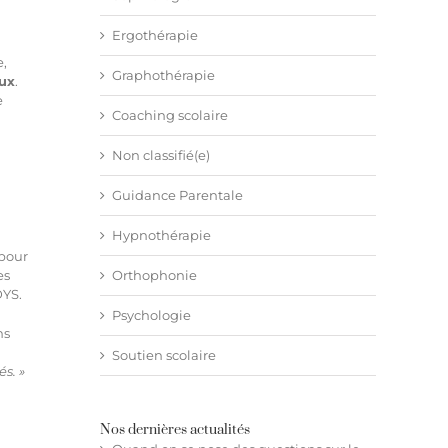
Ergothérapie
e,
Graphothérapie
eux
.
e
Coaching scolaire
Non classifié(e)
Guidance Parentale
Hypnothérapie
 pour
es
Orthophonie
DYS.
Psychologie
ns
Soutien scolaire
és. »
Nos dernières actualités