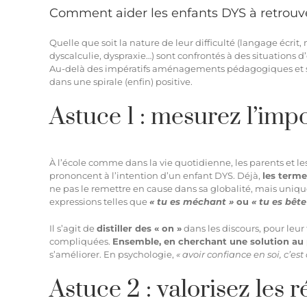
Comment aider les enfants DYS à retrouv
Quelle que soit la nature de leur difficulté (langage écrit
dyscalculie, dyspraxie…) sont
confrontés à des situations d
Au-delà des impératifs aménagements pédagogiques et séan
dans une spirale (enfin) positive.
Astuce 1 : mesurez l’im
À l’école comme dans la vie quotidienne, les parents et l
prononcent à l’intention d’un enfant DYS. Déjà,
les terme
ne pas le remettre en cause dans sa globalité, mais uni
expressions telles que
« tu es méchant »
ou
« tu es bête
Il s’agit de
distiller des « on »
dans les discours, pour leu
compliquées.
Ensemble, en cherchant une solution au
s’améliorer. En psychologie,
« avoir confiance en soi, c’est
Astuce 2 : valorisez les r