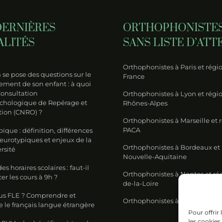
Neur
parents
d’enfants
DERNIÈRES
ORTHOPHONISTE
Rep
neuroatypiques
ALITÉS
SANS LISTE D’ATT
d’Or
Orthophonistes à Paris et régio
(CN
se pose des questions sur le
France
ment de son enfant : à quoi
Consultation
Orthophonistes à Lyon et régi
chologique de Repérage et
Rhônes-Alpes
tion (CNRO) ?
Orthophonistes à Marseille et 
PACA
ique : définition, différences
neurotypiques et enjeux de la
Orthophonistes à Bordeaux et
rsité
Nouvelle-Aquitaine
s horaires scolaires : faut-il
Orthophonistes à Nantes et ré
 les cours à 9h ?
de-la-Loire
us FLE ? Comprendre et
Orthophonistes à Lille et régi
 le français langue étrangère
Pour offrir
les cookies