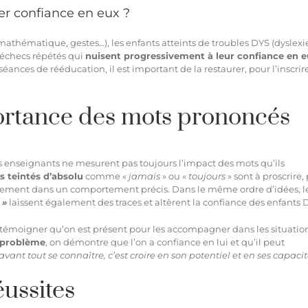
er confiance en eux ?
, mathématique, gestes…), les enfants atteints de troubles DYS (dyslexi
’échecs répétés
qui
nuisent progressivement à leur confiance en 
ces de rééducation, il est important de la restaurer, pour l’inscrir
portance des mots prononcés
es enseignants ne mesurent pas toujours l’impact des mots qu’ils
s teintés d’absolu
comme «
jamais
» ou «
toujours
» sont à proscrire,
quement dans un comportement précis. Dans le même ordre d’idées, l
 »
laissent également des traces et altèrent la confiance des enfants 
r témoigner qu’on est présent pour les accompagner dans les situatio
 problème
, on démontre que l’on a confiance en lui et qu’il peut
 avant tout se connaître, c’est croire en son potentiel et en ses capacit
éussites