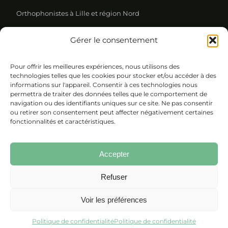
Orthophonistes à Lille et région Nord
Gérer le consentement
REJOIGNEZ NOTRE NEWSLETTER
Pour offrir les meilleures expériences, nous utilisons des
Please leave this field empty.
technologies telles que les cookies pour stocker et/ou accéder à des
informations sur l'appareil. Consentir à ces technologies nous
permettra de traiter des données telles que le comportement de
navigation ou des identifiants uniques sur ce site. Ne pas consentir
ou retirer son consentement peut affecter négativement certaines
fonctionnalités et caractéristiques.
Accepter
Refuser
Voir les préférences
Site réalisé par SeriousWeb
Politique de confidentialité
Politique de confidentialité