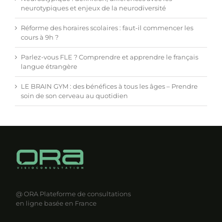
neurotypiques et enjeux de la neurodiversité
Réforme des horaires scolaires : faut-il commencer les
cours à 9h ?
Parlez-vous FLE ? Comprendre et apprendre le français
langue étrangère
LE BRAIN GYM : des bénéfices à tous les âges – Prendre
soin de son cerveau au quotidien
@ ORA
Plateforme de consultations
en ligne basée en France