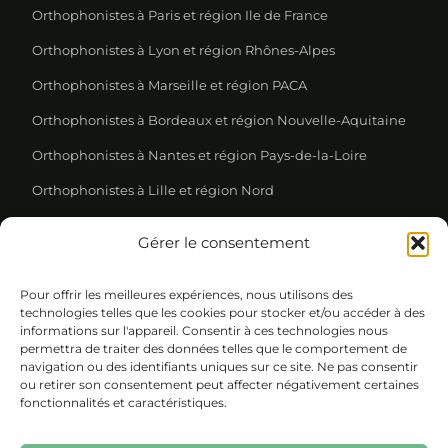
Orthophonistes à Paris et région Ile de France
Orthophonistes à Lyon et région Rhônes-Alpes
Orthophonistes à Marseille et région PACA
Orthophonistes à Bordeaux et région Nouvelle-Aquitaine
Orthophonistes à Nantes et région Pays-de-la-Loire
Orthophonistes à Lille et région Nord
Gérer le consentement
REJOIGNEZ NOTRE NEWSLETTER
Pour offrir les meilleures expériences, nous utilisons des
Please leave this field empty.
technologies telles que les cookies pour stocker et/ou accéder à des
informations sur l'appareil. Consentir à ces technologies nous
permettra de traiter des données telles que le comportement de
navigation ou des identifiants uniques sur ce site. Ne pas consentir
ou retirer son consentement peut affecter négativement certaines
fonctionnalités et caractéristiques.