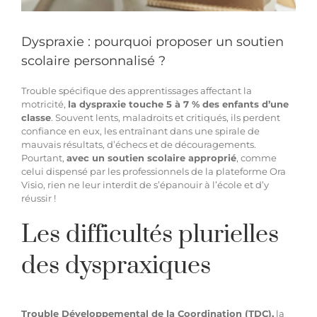
Hypnothérapie à distance
Dyspraxie : pourquoi proposer un soutien
scolaire personnalisé ?
Blog
Trouble spécifique des apprentissages affectant la
motricité,
la dyspraxie touche 5 à 7 % des enfants d’une
classe
. Souvent lents, maladroits et critiqués, ils perdent
Espace membre
confiance en eux, les entraînant dans une spirale de
mauvais résultats, d’échecs et de découragements.
Pourtant,
avec un soutien scolaire approprié
, comme
Facebook
celui dispensé par les professionnels de la plateforme Ora
Visio, rien ne leur interdit de s’épanouir à l’école et d’y
réussir !
Contact WhatsApp
Les difficultés plurielles
des dyspraxiques
Trouble Développemental de la Coordination (TDC),
la