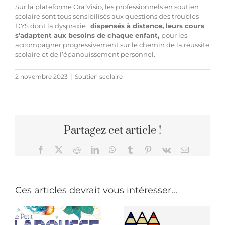
Sur la plateforme Ora Visio,
les professionnels en soutien
scolaire sont tous sensibilisés aux questions des troubles
DYS
dont la dyspraxie :
dispensés à distance, leurs cours
s’adaptent aux besoins de chaque enfant,
pour les
accompagner progressivement sur le chemin de la réussite
scolaire et de l’épanouissement personnel.
2 novembre 2023
|
Soutien scolaire
Partagez cet article !
Facebook
X
Reddit
LinkedIn
WhatsApp
Tumblr
Pinterest
Vk
Email
Ces articles devrait vous intéresser...
que
Parlez-vous
FLE ?
La Journée