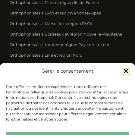
Orthophonistes à Paris et région Ile de France
Orthophonistes à Lyon et région Rhônes-Alpes
Orthophonistes à Marseille et région PACA
Orthophonistes à Bordeaux et région Nouvelle-Aquitaine
Orthophonistes à Nantes et région Pays-de-la-Loire
Orthophonistes à Lille et région Nord
Gérer le consentement
REJOIGNEZ NOTRE NEWSLETTER
Pour offrir les meilleures expériences, nous utilisons des
Please leave this field empty.
technologies telles que les cookies pour stocker et/ou accéder à des
informations sur l'appareil. Consentir à ces technologies nous
permettra de traiter des données telles que le comportement de
navigation ou des identifiants uniques sur ce site. Ne pas consentir
ou retirer son consentement peut affecter négativement certaines
fonctionnalités et caractéristiques.