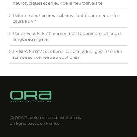
neurotypiques et enjeux de la neurodiversité
Réforme des horaires scolaires : faut-il commencer les
cours à 9h ?
Parlez-vous FLE ? Comprendre et apprendre le français
langue étrangère
LE BRAIN GYM : des bénéfices à tous les âges – Prendre
soin de son cerveau au quotidien
@ ORA
Plateforme de consultations
en ligne basée en France