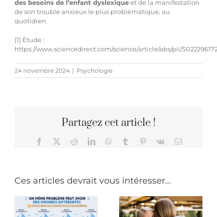
des besoins de l’enfant dyslexique
et de la manifestation
de son trouble anxieux le plus problématique, au
quotidien.
[1]
Étude :
https://www.sciencedirect.com/science/article/abs/pii/S0222961
24 novembre 2024
|
Psychologie
Partagez cet article !
Facebook
X
Reddit
LinkedIn
WhatsApp
Tumblr
Pinterest
Vk
Email
e
r
Ces articles devrait vous intéresser...
ent
Blue Monday
La Journée
t
: mythe