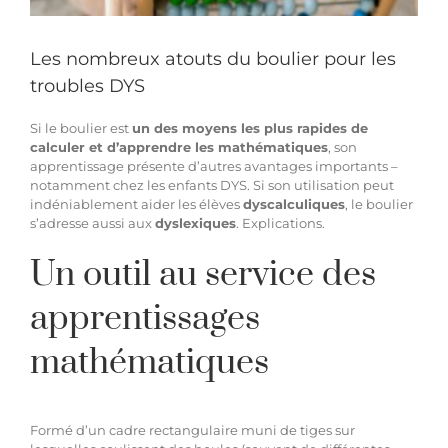
Hypnothérapie à distance
Les nombreux atouts du boulier pour les
troubles DYS
Blog
Si le boulier est
un des moyens les plus rapides de
calculer et d’apprendre les mathématiques
, son
apprentissage présente d’autres avantages importants –
Espace membre
notamment chez les enfants DYS. Si son utilisation peut
indéniablement aider les élèves
dyscalculiques
, le boulier
s’adresse aussi aux
dyslexiques
. Explications.
Facebook
Un outil au service des
Contact WhatsApp
apprentissages
mathématiques
Formé d’un cadre rectangulaire muni de tiges sur