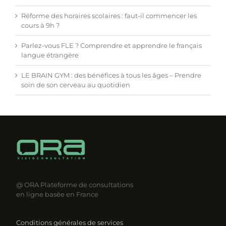
Réforme des horaires scolaires : faut-il commencer les
cours à 9h ?
Parlez-vous FLE ? Comprendre et apprendre le français
langue étrangère
LE BRAIN GYM : des bénéfices à tous les âges – Prendre
soin de son cerveau au quotidien
@ ORA
Plateforme de consultations
en ligne basée en France
Conditions générales de services