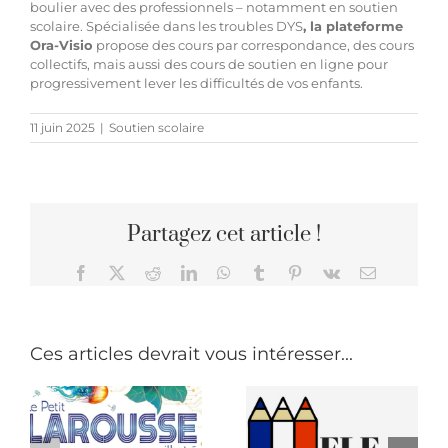
boulier avec des professionnels – notamment en
soutien
scolaire
. Spécialisée dans les troubles DYS
, la plateforme
Ora-Visio
propose des cours par correspondance, des cours
collectifs, mais aussi des cours de soutien en ligne pour
progressivement lever les difficultés de vos enfants.
11 juin 2025
|
Soutien scolaire
Partagez cet article !
Facebook
X
Reddit
LinkedIn
WhatsApp
Tumblr
Pinterest
Vk
Email
Ces articles devrait vous intéresser...
que
Parlez-vous
FLE ?
La Journée
Comprendre
du Câlin : un