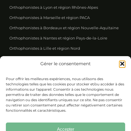
Orthophonistes à Lyon et région Rhônes-Alpes
Orthophonistes à Marseille et région PACA
Orthophonistes à Bordeaux et région Nouvelle-Aquitaine
Orthophonistes à Nantes et région Pays-de-la-Loire
Orthophonistes à Lille et région Nord
Gérer le consentement
REJOIGNEZ NOTRE NEWSLETTER
Pour offrir les meilleures expériences, nous utilisons des
Please leave this field empty.
technologies telles que les cookies pour stocker et/ou accéder à des
informations sur l'appareil. Consentir à ces technologies nous
permettra de traiter des données telles que le comportement de
navigation ou des identifiants uniques sur ce site. Ne pas consentir
ou retirer son consentement peut affecter négativement certaines
fonctionnalités et caractéristiques.
Accepter