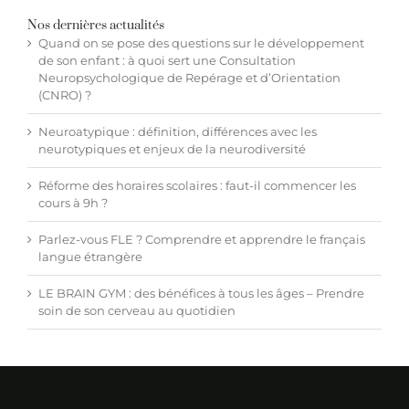
Nos dernières actualités
Quand on se pose des questions sur le développement
de son enfant : à quoi sert une Consultation
Neuropsychologique de Repérage et d’Orientation
(CNRO) ?
Neuroatypique : définition, différences avec les
neurotypiques et enjeux de la neurodiversité
Réforme des horaires scolaires : faut-il commencer les
cours à 9h ?
Parlez-vous FLE ? Comprendre et apprendre le français
langue étrangère
LE BRAIN GYM : des bénéfices à tous les âges – Prendre
soin de son cerveau au quotidien