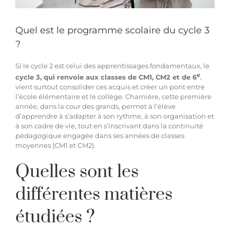
Hypnothérapie à distance
Quel est le programme scolaire du cycle 3
?
Blog
Si le
cycle 2 est celui des apprentissages fondamentaux
, le
e
cycle 3, qui renvoie aux classes de CM1, CM2 et de 6
,
vient surtout consolider ces acquis et créer un pont entre
Espace membre
l’école élémentaire et le collège. Charnière, cette première
année, dans la cour des grands, permet à l’élève
d’apprendre à s’adapter à son rythme, à son organisation et
Facebook
à son cadre de vie, tout en s’inscrivant dans la continuité
pédagogique engagée dans ses années de classes
moyennes (CM1 et CM2).
Contact WhatsApp
Quelles sont les
différentes matières
étudiées ?