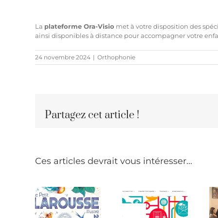
La
plateforme Ora-Visio
met à votre disposition des spéci
ainsi
disponibles à distance
pour accompagner votre enfant 
24 novembre 2024
|
Orthophonie
Partagez cet article !
Ces articles devrait vous intéresser...
oatypique
Dys-
Rendez-
:
tout.fr,
vous chez
ition,
appréhender
l’« ortho » :
érences
les
mode