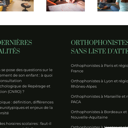
entre
de
ave
dyslexie
l’orthophoniste
neur
et
face au
et e
dysorthographie ?
TDAH ?
de
neur
DERNIÈRES
ORTHOPHONISTE
ALITÉS
SANS LISTE D’ATT
Orthophonistes à Paris et régio
se pose des questions sur le
France
ment de son enfant : à quoi
Consultation
Orthophonistes à Lyon et régi
chologique de Repérage et
Rhônes-Alpes
tion (CNRO) ?
Orthophonistes à Marseille et 
PACA
ique : définition, différences
neurotypiques et enjeux de la
Orthophonistes à Bordeaux et
rsité
Nouvelle-Aquitaine
s horaires scolaires : faut-il
Orthophonistes à Nantes et ré