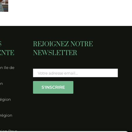
c les
problématiques
d’emploi
otypiques
DYS pour
pour ne
njeux
les
pas s’y
 la
professionnels !
perdre
odiversité
S
REJOIGNEZ NOTRE
ENTE
NEWSLETTER
n Ile de
Please leave this field empty.
on
région
 région
gion Pays-