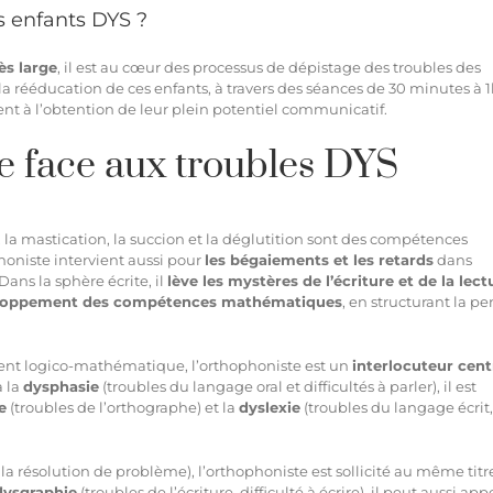
es enfants DYS ?
s large
, il est au cœur des processus de dépistage des troubles des
 rééducation de ces enfants, à travers des séances de 30 minutes à 
llent à l’obtention de leur plein potentiel communicatif.
e face aux troubles DYS
, la mastication, la succion et la déglutition sont des compétences
honiste
intervient aussi pour
les bégaiements et les retards
dans
Dans la sphère écrite, il
lève les mystères de l’écriture et de la lect
veloppement des compétences mathématiques
, en structurant la p
ment logico-mathématique, l’orthophoniste est un
interlocuteur cent
à la
dysphasie
(troubles du langage oral et difficultés à parler), il est
e
(troubles de l’orthographe) et la
dyslexie
(troubles du langage écrit,
a résolution de problème), l’orthophoniste est sollicité au même titr
dysgraphie
(troubles de l’écriture, difficulté à écrire), il peut aussi app