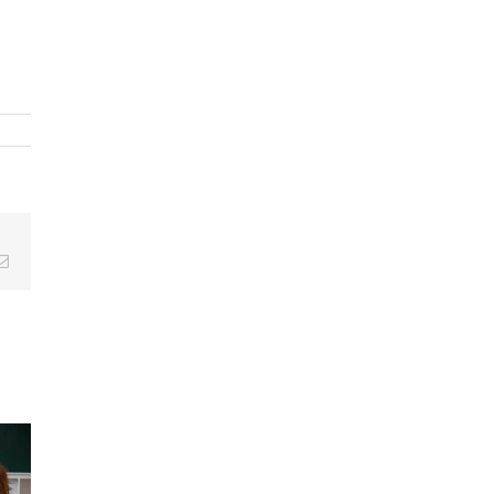
Email
oatypique
Dys-
Rendez-
:
tout.fr,
vous chez
ition,
appréhender
l’« ortho » :
érences
les
mode