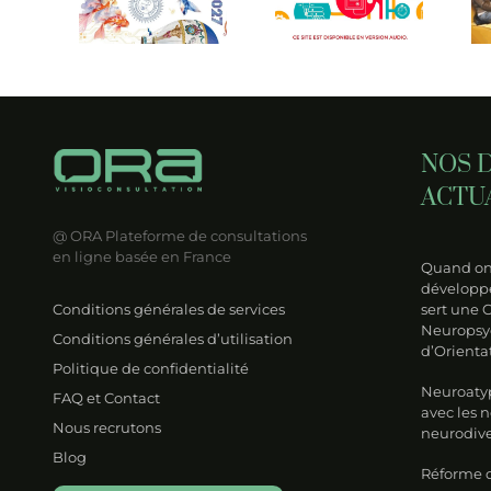
c les
problématiques
d’emploi
otypiques
DYS pour
pour ne
njeux
les
pas s’y
 la
professionnels !
perdre
odiversité
NOS 
ACTU
@ ORA
Plateforme de consultations
en ligne basée en France
Quand on 
développe
Conditions générales de services
sert une 
Neuropsy
Conditions générales d’utilisation
d’Orienta
Politique de confidentialité
Neuroatyp
FAQ et Contact
avec les 
Nous recrutons
neurodive
Blog
Réforme de