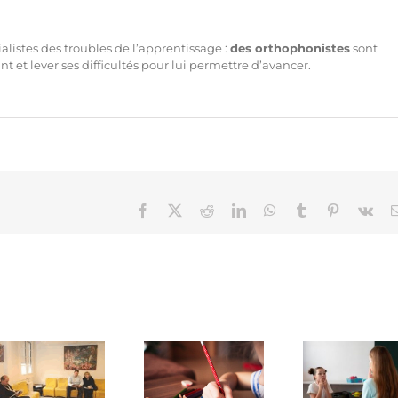
alistes des troubles de l’apprentissage :
des orthophonistes
sont
et lever ses difficultés pour lui permettre d’avancer.
Facebook
X
Reddit
LinkedIn
WhatsApp
Tumblr
Pinterest
Vk
Neur
Quelle est
Quels
la
sont les
défin
différence
objectifs
diff