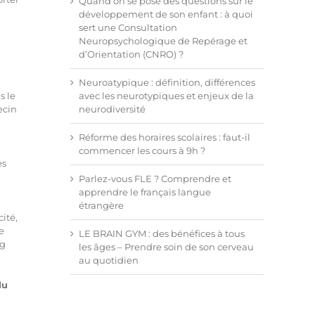
Quand on se pose des questions sur le
développement de son enfant : à quoi
sert une Consultation
Neuropsychologique de Repérage et
d’Orientation (CNRO) ?
Neuroatypique : définition, différences
avec les neurotypiques et enjeux de la
s le
neurodiversité
ecin
Réforme des horaires scolaires : faut-il
commencer les cours à 9h ?
es
Parlez-vous FLE ? Comprendre et
apprendre le français langue
étrangère
cité,
e
LE BRAIN GYM : des bénéfices à tous
ng
les âges – Prendre soin de son cerveau
au quotidien
du