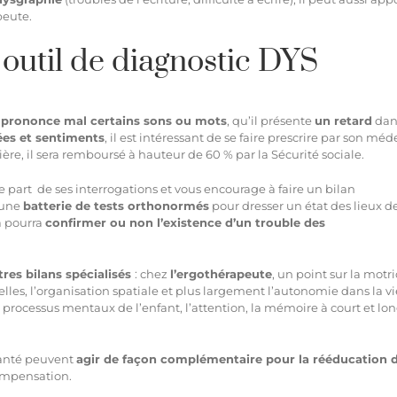
peute.
outil de diagnostic DYS
l
prononce mal certains sons ou mots
, qu’il présente
un retard
dan
ées et sentiments
, il est intéressant de se faire prescrire par son méd
ère, il sera remboursé à hauteur de 60 % par la Sécurité sociale.
e part de ses interrogations et vous encourage à faire un bilan
e une
batterie de tests orthonormés
pour dresser un état des lieux d
la pourra
confirmer ou non l’existence d’un trouble des
tres bilans spécialisés
: chez
l’ergothérapeute
, un point sur la motri
uelles, l’organisation spatiale et plus largement l’autonomie dans la vi
s processus mentaux de l’enfant, l’attention, la mémoire à court et lo
 santé peuvent
agir de façon complémentaire pour la rééducation 
compensation.