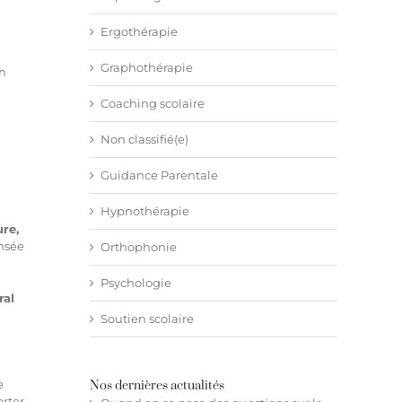
Ergothérapie
Graphothérapie
1h
Coaching scolaire
Non classifié(e)
Guidance Parentale
Hypnothérapie
ure,
ensée
Orthophonie
Psychologie
ral
Soutien scolaire
e
Nos dernières actualités
orter