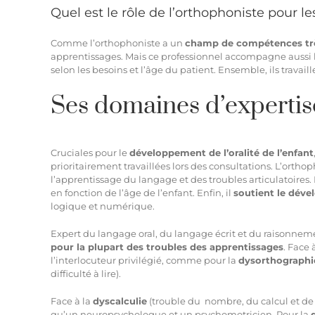
Quel est le rôle de l’orthophoniste pour l
Comme l’orthophoniste a un
champ de compétences trè
apprentissages. Mais ce professionnel accompagne aussi la
selon les besoins et l’âge du patient. Ensemble, ils travai
Ses domaines d’expertis
Cruciales pour le
développement de l’oralité de l’enfant
prioritairement travaillées lors des consultations.
L’orthop
l’apprentissage du langage et des troubles articulatoires. 
en fonction de l’âge de l’enfant. Enfin, il
soutient le dé
logique et numérique.
Expert du langage oral, du langage écrit et du raisonne
pour la plupart des troubles des apprentissages
. Face 
l’interlocuteur privilégié, comme pour la
dysorthographi
difficulté à lire).
Face à la
dyscalculie
(trouble du nombre, du calcul et de l
qu’un neuropsychologue et un psychomotricien. Pour la