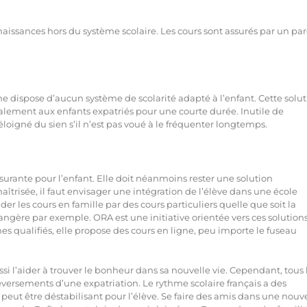
naissances hors du système scolaire. Les cours sont assurés par un pa
 ne dispose d’aucun système de scolarité adapté à l’enfant. Cette solu
galement aux enfants expatriés pour une courte durée. Inutile de
éloigné du sien s’il n’est pas voué à le fréquenter longtemps.
ssurante pour l’enfant. Elle doit néanmoins rester une solution
aîtrisée, il faut envisager une intégration de l’élève dans une école
der les cours en famille par des cours particuliers quelle que soit la
angère par exemple. ORA est une initiative orientée vers ces solution
s qualifiés, elle propose des cours en ligne, peu importe le fuseau
ssi l’aider à trouver le bonheur dans sa nouvelle vie. Cependant, tous 
versements d’une expatriation. Le rythme scolaire français a des
a peut être déstabilisant pour l’élève. Se faire des amis dans une nouv