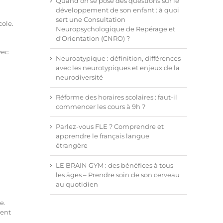
Quand on se pose des questions sur le
développement de son enfant : à quoi
sert une Consultation
cole.
Neuropsychologique de Repérage et
d’Orientation (CNRO) ?
vec
Neuroatypique : définition, différences
avec les neurotypiques et enjeux de la
neurodiversité
Réforme des horaires scolaires : faut-il
commencer les cours à 9h ?
Parlez-vous FLE ? Comprendre et
apprendre le français langue
étrangère
LE BRAIN GYM : des bénéfices à tous
les âges – Prendre soin de son cerveau
au quotidien
e.
vent