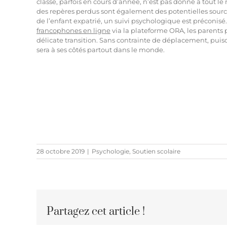
classe, parfois en cours d’année, n’est pas donné à tout le
des repères perdus sont également des potentielles sourc
de l’enfant expatrié, un suivi psychologique est préconisé
francophones en ligne
via la plateforme ORA, les parents
délicate transition. Sans contrainte de déplacement, puisq
sera à ses côtés partout dans le monde.
28 octobre 2019
|
Psychologie
,
Soutien scolaire
nd on
Partagez cet article !
pose