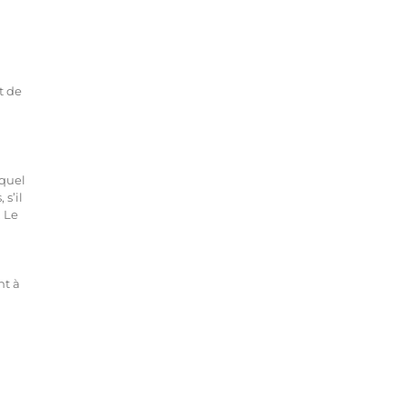
t de
 quel
s’il
. Le
nt à