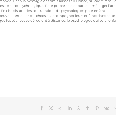
 monde. Enfin la nostalgie des amis laissés en France, du cadre familia
es de choc psychologique. Pour préparer le départ et aménager l’arr
. En choisissant des consultations de
psychologues pour enfant
 peuvent anticiper ces chocs et accompagner leurs enfants dans cette
ue les séances se déroulent à distance, le psychologue qui suit l’enf
Qua
Facebook
X
Reddit
LinkedIn
WhatsApp
Tumblr
Pinterest
Vk
se 