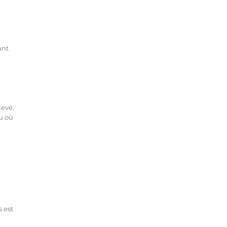
ant
levé.
eu où
s est