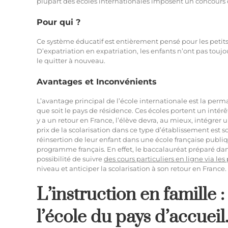
plupart des écoles internationales imposent un concours d’
Pour qui ?
Ce système éducatif est entièrement pensé pour les petit
D’expatriation en expatriation, les enfants n’ont pas touj
le quitter à nouveau.
Avantages et Inconvénients
L’avantage principal de l’école internationale est la per
que soit le pays de résidence. Ces écoles portent un intérê
y a un retour en France, l’élève devra, au mieux, intégrer
prix de la scolarisation dans ce type d’établissement est 
réinsertion de leur enfant dans une école française publi
programme français. En effet, le baccalauréat préparé dans 
possibilité de suivre
des cours particuliers en ligne via le
niveau et anticiper la scolarisation à son retour en France.
L’instruction en famille 
l’école du pays d’accueil