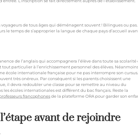
entrée. L’inscription se fait directement auprès de l’établissement.
s voyageurs de tous âges qui déménagent souvent ! Bilingues ou pas.
ours le temps de s’approprier la langue de chaque pays d’accueil avan
manence de l’anglais qui accompagnera l’élève dans toute sa scolarité
t tout particulier à l’enrichissement personnel des élèves. Néanmoins, 
 une école internationale française pour ne pas interrompre son cursus
souvent très onéreux. Par conséquent si les parents choisissent une
que, il devra redoubler une classe pour se remettre au niveau du
les écoles internationales est différent du bac français. Reste la
s professeurs francophones
de la plateforme ORA pour garder son enfa
: l’étape avant de rejoindre
.